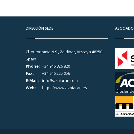
DIRECCIÓN SEDE
ASOCIADO
Cl. Autonomia N.9 , Zaldibar, Vizcaya 48250
Spain
Phone:
+34 946 826 820
Fax:
+34 946 225 056
E-Mail:
info@azpiaran.com
Web:
https://www.azpiaran.es