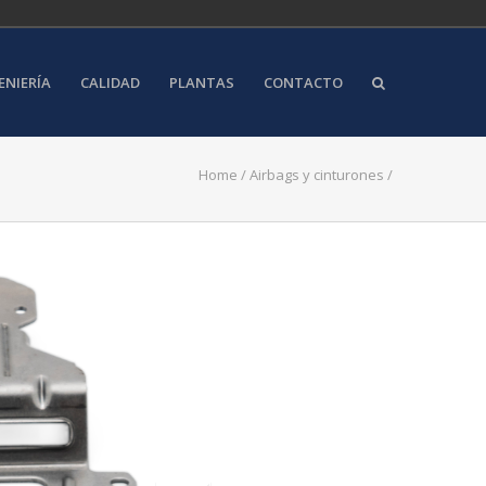
ENIERÍA
CALIDAD
PLANTAS
CONTACTO
Home
/
Airbags y cinturones
/