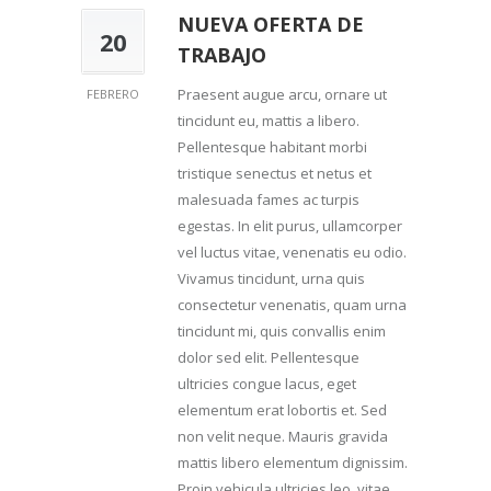
NUEVA OFERTA DE
20
TRABAJO
Praesent augue arcu, ornare ut
FEBRERO
tincidunt eu, mattis a libero.
Pellentesque habitant morbi
tristique senectus et netus et
malesuada fames ac turpis
egestas. In elit purus, ullamcorper
vel luctus vitae, venenatis eu odio.
Vivamus tincidunt, urna quis
consectetur venenatis, quam urna
tincidunt mi, quis convallis enim
dolor sed elit. Pellentesque
ultricies congue lacus, eget
elementum erat lobortis et. Sed
non velit neque. Mauris gravida
mattis libero elementum dignissim.
Proin vehicula ultricies leo, vitae