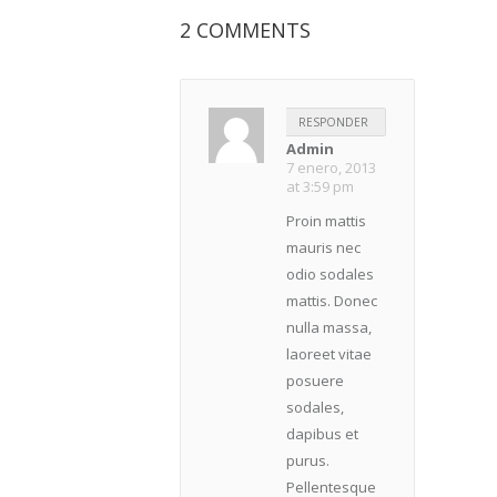
2
COMMENTS
RESPONDER
Admin
7 enero, 2013
at 3:59 pm
Proin mattis
mauris nec
odio sodales
mattis. Donec
nulla massa,
laoreet vitae
posuere
sodales,
dapibus et
purus.
Pellentesque